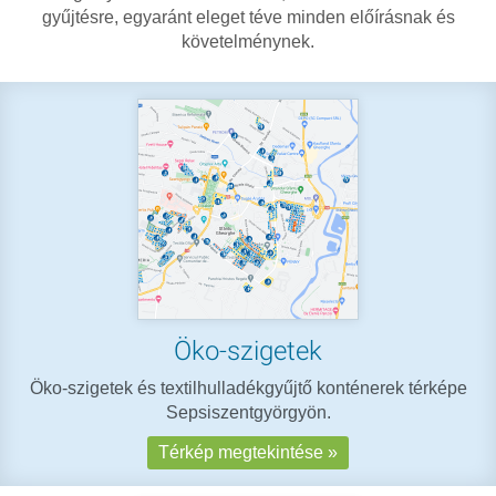
gyűjtésre, egyaránt eleget téve minden előírásnak és
követelménynek.
Öko-szigetek
Öko-szigetek és textilhulladékgyűjtő konténerek térképe
Sepsiszentgyörgyön.
Térkép megtekintése »