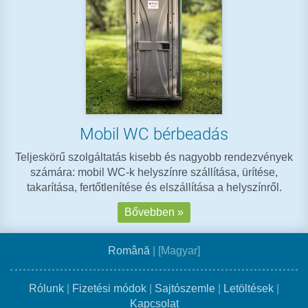
Mobil WC bérbeadás
Teljeskörű szolgáltatás kisebb és nagyobb rendezvények
számára: mobil WC-k helyszínre szállítása, ürítése,
takarítása, fertőtlenítése és elszállítása a helyszínről.
Bővebben »
Română
|
[Magyar]
Rólunk
|
Fizetési módok
|
Sajtószemle
|
Letöltések
|
Kapcsolat