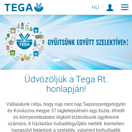
HU
Üdvözöljük a Tega Rt.
honlapján!
Vállalatunk célja, hogy nap mint nap Sepsiszentgyörgyön
és Kovászna megye 37 tagtelepülésén egy tiszta, élhető
és környezettudatos légkört biztosítsunk ügyfeleink
számára. A háztartási hulladékgyűjtés mellett kiemelten
hangsúlyt fektetünk a szelektív, valamint biohulladék