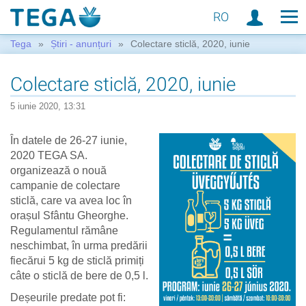
RO
Tega
Știri - anunțuri
Colectare sticlă, 2020, iunie
Colectare sticlă, 2020, iunie
5 iunie 2020, 13:31
În datele de 26-27 iunie,
2020 TEGA SA.
organizează o nouă
campanie de colectare
sticlă, care va avea loc în
orașul Sfântu Gheorghe.
Regulamentul rămâne
neschimbat, în urma predării
fiecărui 5 kg de sticlă primiți
câte o sticlă de bere de 0,5 l.
Deșeurile predate pot fi: