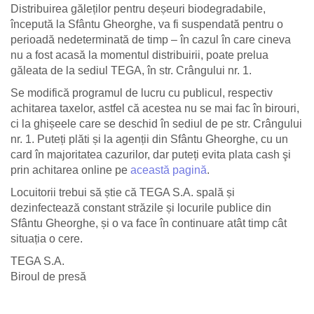
Distribuirea găleților pentru deșeuri biodegradabile,
începută la Sfântu Gheorghe, va fi suspendată pentru o
perioadă nedeterminată de timp – în cazul în care cineva
nu a fost acasă la momentul distribuirii, poate prelua
găleata de la sediul TEGA, în str. Crângului nr. 1.
Se modifică programul de lucru cu publicul, respectiv
achitarea taxelor, astfel că acestea nu se mai fac în birouri,
ci la ghișeele care se deschid în sediul de pe str. Crângului
nr. 1. Puteți plăti și la agenții din Sfântu Gheorghe, cu un
card în majoritatea cazurilor, dar puteți evita plata cash şi
prin achitarea online pe
această pagină
.
Locuitorii trebui să știe că TEGA S.A. spală și
dezinfectează constant străzile și locurile publice din
Sfântu Gheorghe, și o va face în continuare atât timp cât
situația o cere.
TEGA S.A.
Biroul de presă