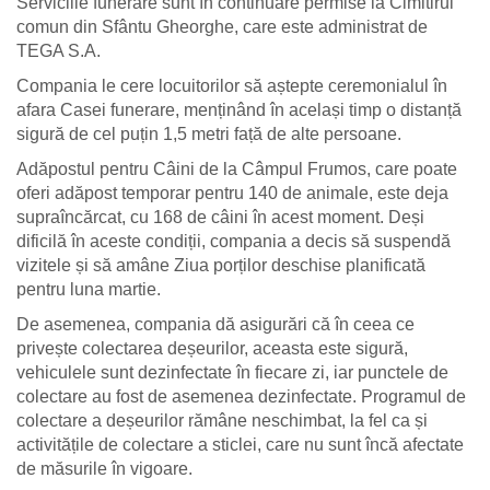
Serviciile funerare sunt în continuare permise la Cimitirul
comun din Sfântu Gheorghe, care este administrat de
TEGA S.A.
Compania le cere locuitorilor să aștepte ceremonialul în
afara Casei funerare, menținând în același timp o distanță
sigură de cel puțin 1,5 metri față de alte persoane.
Adăpostul pentru Câini de la Câmpul Frumos, care poate
oferi adăpost temporar pentru 140 de animale, este deja
supraîncărcat, cu 168 de câini în acest moment. Deși
dificilă în aceste condiții, compania a decis să suspendă
vizitele și să amâne Ziua porților deschise planificată
pentru luna martie.
De asemenea, compania dă asigurări că în ceea ce
privește colectarea deșeurilor, aceasta este sigură,
vehiculele sunt dezinfectate în fiecare zi, iar punctele de
colectare au fost de asemenea dezinfectate. Programul de
colectare a deșeurilor rămâne neschimbat, la fel ca și
activitățile de colectare a sticlei, care nu sunt încă afectate
de măsurile în vigoare.