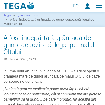
RO
Tega
Știri - anunțuri
A fost îndepărtată grămada de gunoi depozitată ilegal pe
malul Oltului
A fost îndepărtată grămada de
gunoi depozitată ilegal pe malul
Oltului
10 februarie 2021, 12:21
În urma unui anunț public, angajații TEGA au descoperit o
grămadă mare de gunoi aruncată pe malul Oltului de către
persoane neidentificate
„Nu înțelegem ce explicație poate avea faptul că atât
locuitorii caselor particulare, cât și companii private plătesc
oamenilor să ia gunoiul pe care îl produc, iar aceștia din
urmă îl depozitează undeva cu o căruță sau orice altceva.