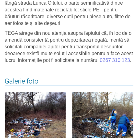
lângă strada Lunca Oltului, o parte semnificativă dintre
acestea fiind materiale reciclabile: sticle PET pentru
băuturi răcoritoare, diverse cutii pentru piese auto, filtre de
aer folosite și alte deșeuri.
TEGA atrage din nou atenția asupra faptului că, în loc de o
amendă consistentă pentru depozitarea ilegală, merită să
solicitați companiei ajutor pentru transportul deșeurilor,
deoarece există multe soluții accesibile pentru a face acest
lucru. Informațiile pot fi solicitate la numărul
0267 310 123
.
Galerie foto