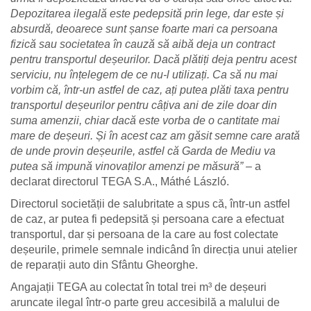
Depozitarea ilegală este pedepsită prin lege, dar este și
absurdă, deoarece sunt șanse foarte mari ca persoana
fizică sau societatea în cauză să aibă deja un contract
pentru transportul deșeurilor. Dacă plătiți deja pentru acest
serviciu, nu înțelegem de ce nu-l utilizați. Ca să nu mai
vorbim că, într-un astfel de caz, ați putea plăti taxa pentru
transportul deșeurilor pentru câțiva ani de zile doar din
suma amenzii, chiar dacă este vorba de o cantitate mai
mare de deșeuri. Și în acest caz am găsit semne care arată
de unde provin deșeurile, astfel că Garda de Mediu va
putea să impună vinovaților amenzi pe măsură”
– a
declarat directorul TEGA S.A., Máthé László.
Directorul societății de salubritate a spus că, într-un astfel
de caz, ar putea fi pedepsită și persoana care a efectuat
transportul, dar și persoana de la care au fost colectate
deșeurile, primele semnale indicând în direcția unui atelier
de reparații auto din Sfântu Gheorghe.
Angajații TEGA au colectat în total trei m³ de deșeuri
aruncate ilegal într-o parte greu accesibilă a malului de